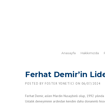
Skip
to
content
Anasayfa
Hakkımızda
Ferhat Demir’in Lide
POSTED BY
FOSTER YONETICI
ON
06/07/2024
Ferhat Demir, aslen Mardin Nusaybinli olup, 1992 yılında İ
Ustalık deneyiminin ardından kendini daha donanımlı hisse