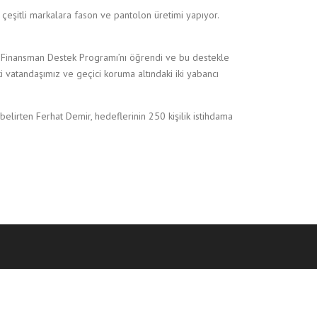
 çeşitli markalara fason ve pantolon üretimi yapıyor.
İ Finansman Destek Programı’nı öğrendi ve bu destekle
ki vatandaşımız ve geçici koruma altındaki iki yabancı
 belirten Ferhat Demir, hedeflerinin 250 kişilik istihdama