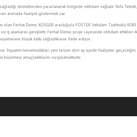
ağladığı desteklerden yararlanarak bölgede istihdam sağladı. İlkfa Tekstil,
rası arenada faaliyet göstermek var.
anı olan Ferhat Demir, KOSGEB aracılığıyla FOSTER İstihdam Taahhütlü KOB
 iş alanlarını genişletti. Ferhat Demir, proje sayesinde istihdam ettikleri i
büyümesine büyük katkı sağladıklarını ifade ediyor.
ar. İnşaatını tamamladıkları yeni tesisin dört ay içinde faaliyete geçeceğini
a büyümeyi amaçladıklarını vurgulamaktadır.