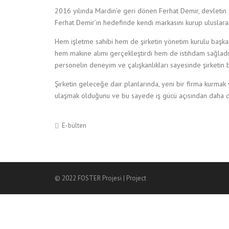
2016 yılında Mardin’e geri dönen Ferhat Demir, devletin s
Ferhat Demir’in hedefinde kendi markasını kurup uluslara
Hem işletme sahibi hem de şirketin yönetim kurulu başk
hem makine alımı gerçekleştirdi hem de istihdam sağladı ve
personelin deneyim ve çalışkanlıkları sayesinde şirketin 
Şirketin geleceğe dair planlarında, yeni bir firma kurmak v
ulaşmak olduğunu ve bu sayede iş gücü açısından daha d
E-bülten
© 2022 FOSTER Projesi | Project