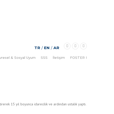
TR
/
EN
/
AR
vresel & Sosyal Uyum
SSS
İletişim
FOSTER I
irerek 15 yıl boyunca idarecilik ve ardından ustalık yaptı.